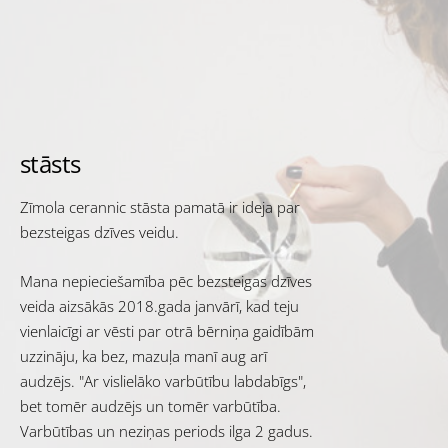
stāsts
Zīmola cerannic stāsta pamatā ir ideja par
bezsteigas dzīves veidu.
Mana nepieciešamība pēc bezsteigas dzīves
veida aizsākās 2018.gada janvārī, kad teju
vienlaicīgi ar vēsti par otrā bērniņa gaidībām
uzzināju, ka bez, mazuļa manī aug arī
audzējs. "Ar vislielāko varbūtību labdabīgs",
bet tomēr audzējs un tomēr varbūtība.
Varbūtības un neziņas periods ilga 2 gadus.