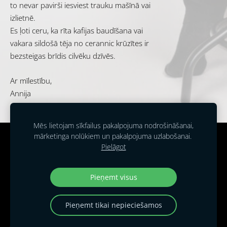
to nevar pavirši iesviest trauku mašīnā vai
izlietnē.
Es ļoti ceru, ka rīta kafijas baudīšana vai
vakara sildošā tēja no cerannic krūzītes ir
bezsteigas brīdis cilvēku dzīvēs.
Ar mīlestību,
Annija
Mēs lietojam sīkfailus pakalpojuma nodrošināšanai,
mārketinga nolūkiem un pakalpojuma uzlabošanai.
Piegāde
Noteikumi
Kontakti
Sīkdatnes
Pielāgot
© 2025 all rights reserved
Pieņemt visus
Pieņemt tikai nepieciešamos