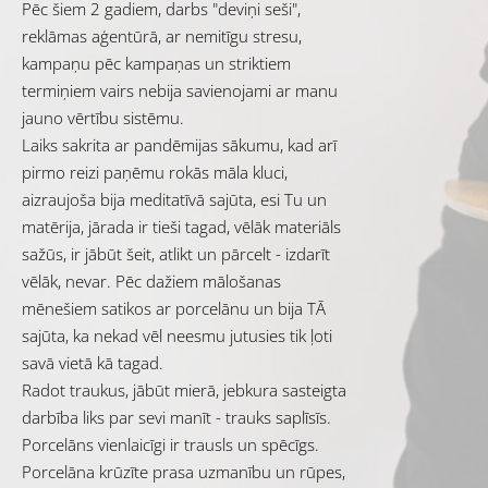
Pēc šiem 2 gadiem, darbs "deviņi seši",
reklāmas aģentūrā, ar nemitīgu stresu,
kampaņu pēc kampaņas un striktiem
termiņiem vairs nebija savienojami ar manu
jauno vērtību sistēmu.
Laiks sakrita ar pandēmijas sākumu, kad arī
pirmo reizi paņēmu rokās māla kluci,
aizraujoša bija meditatīvā sajūta, esi Tu un
matērija, jārada ir tieši tagad, vēlāk materiāls
sažūs, ir jābūt šeit, atlikt un pārcelt - izdarīt
vēlāk, nevar. Pēc dažiem mālošanas
mēnešiem satikos ar porcelānu un bija TĀ
sajūta, ka nekad vēl neesmu jutusies tik ļoti
savā vietā kā tagad.
Radot traukus, jābūt mierā, jebkura sasteigta
darbība liks par sevi manīt - trauks saplīsīs.
Porcelāns vienlaicīgi ir trausls un spēcīgs.
Porcelāna krūzīte prasa uzmanību un rūpes,