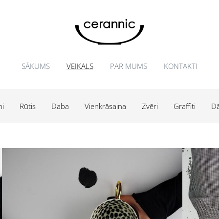
SĀKUMS
VEIKALS
PAR MUMS
KONTAKTI
ni
Rūtis
Daba
Vienkrāsaina
Zvēri
Graffiti
Dā