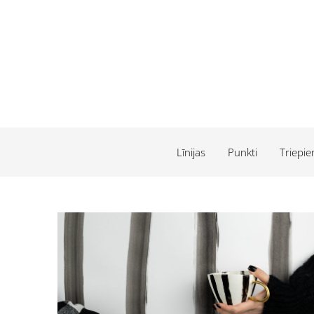
Līnijas
Punkti
Triepie