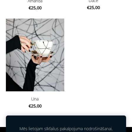
Dace
Amanda
€25,00
€25,00
Una
€25,00
Mēs lietojam sīkfailus pakalpojuma nodrošināšanai,