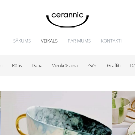
SĀKUMS
VEIKALS
PAR MUMS
KONTAKTI
ni
Rūtis
Daba
Vienkrāsaina
Zvēri
Graffiti
Dā