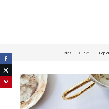
Līnijas
Punkti
Triepie