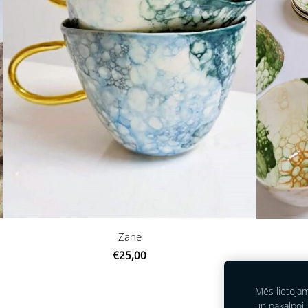
Zane
€25,00
Mēs lietoja
un pakalpoj