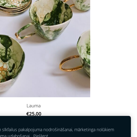
Lauma
€25,00
m sīkfailus pakalpojuma nodrošināšanai, mārketinga nolūkiem
uma uzlabošanai.
Pielāgot