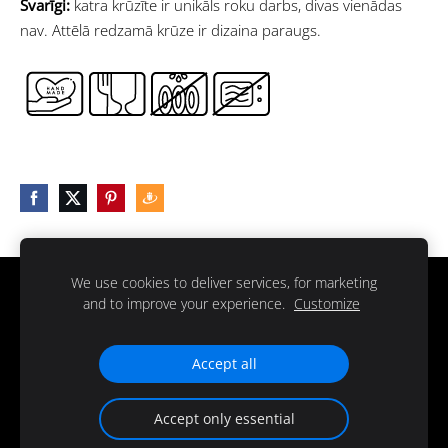
Svarīgi:
katra krūzīte ir unikāls roku darbs, divas vienādas
nav. Attēlā redzamā krūze ir dizaina paraugs.
We use cookies to deliver services, for marketing
Piegāde
Noteikumi
Kontakti
Sīkdatnes
and to improve your experience.
Customize
© 2025 all rights reserved
Accept all
Accept only essential