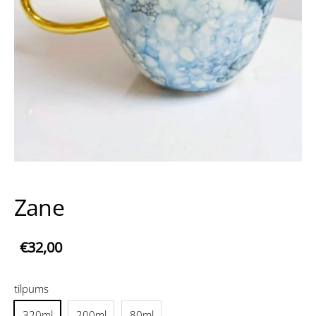
Zane
€32,00
tilpums
320ml
200ml
80ml