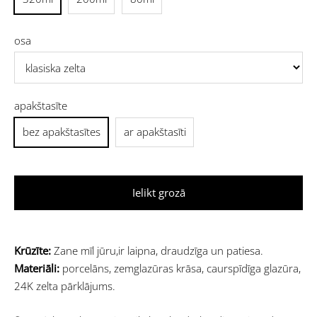
osa
apakštasīte
bez apakštasītes
ar apakštasīti
Ielikt grozā
Krūzīte:
Zane
mīl jūru,ir laipna, draudzīga un patiesa.
Materiāli:
porcelāns, zemglazūras krāsa, caurspīdīga glazūra,
24K zelta pārklājums.