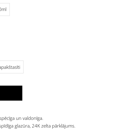
0ml
apakštasīti
 spēcīga un valdonīga.
spīdīga glazūra, 24K zelta pārklājums.