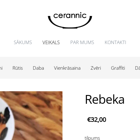
SĀKUMS
VEIKALS
PAR MUMS
KONTAKTI
ni
Rūtis
Daba
Vienkrāsaina
Zvēri
Graffiti
Dā
Rebeka
€32,00
tilpums