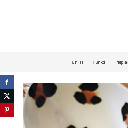
Līnijas
Punkti
Triepie