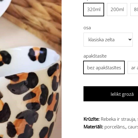
320ml
200ml
8
osa
apakštasīte
bez apakštasītes
ar 
Ielikt grozā
Krūzīte:
Rebeka ir strauja,
Materiāli:
porcelāns,, caur