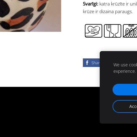
Svarīgi:
katra krūzīte ir un
krūze ir dizaina paraugs.
Share
Post
We use cooki
experience.
Acc